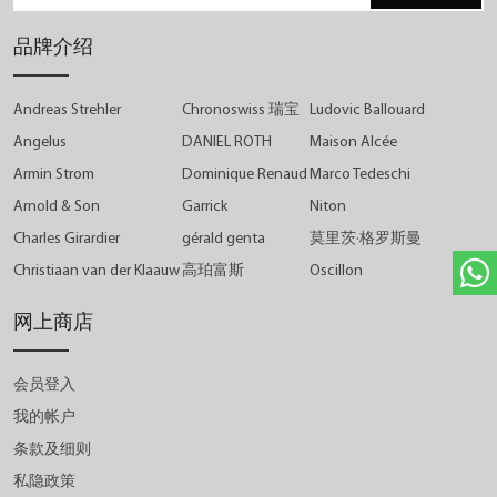
品牌介绍
Andreas Strehler
Chronoswiss 瑞宝
Ludovic Ballouard
Angelus
DANIEL ROTH
Maison Alcée
Armin Strom
Dominique Renaud
Marco Tedeschi
Arnold & Son
Garrick
Niton
Charles Girardier
gérald genta
莫里茨·格罗斯曼
Christiaan van der Klaauw
高珀富斯
Oscillon
网上商店
会员登入
我的帐户
条款及细则
私隐政策