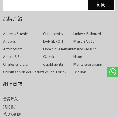
訂閱
品牌介紹
Andreas Strehler
Chronoswiss
Ludovic Ballouard
Angelus
DANIEL ROTH
Maison Alcée
Armin Strom
Dominique Renaud
Marco Tedeschi
Arnold & Son
Garrick
Niton
Charles Girardier
gérald genta
Moritz Grossmann
Christiaan van der Klaauw
Greubel Forsey
Oscillon
網上商店
會員登入
我的帳戶
條款及細則