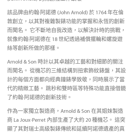
該品牌由約翰·阿諾德 (John Arnold) 於 1764 年在倫
敦創立，以其對複雜製錶功能的掌握和永恆的創新
而聞名。 它不斷地自我改造，以解決計時的挑戰，
就像約翰·阿諾德在 18 世紀透過補償擺輪和螺旋遊
絲等創新所做的那樣。
Arnold & Son 時計以其卓越的工藝和對細節的關注
而聞名。 從機芯的三維結構到扭索飾紋錶盤，其設
計的每個方面都向經典鐘錶學致敬，同時展示了當
代的精緻工藝。 跳秒和雙時區等特殊功能直接借鏡
了約翰·阿諾德的創新技術。
作為一家獨立製造商，Arnold & Son 在其姐妹製造
商 La Joux-Perret 內部生產了大約 20 種機芯。 這突
顯了其對瑞士高級製錶傳統和延續阿諾德遺產的真