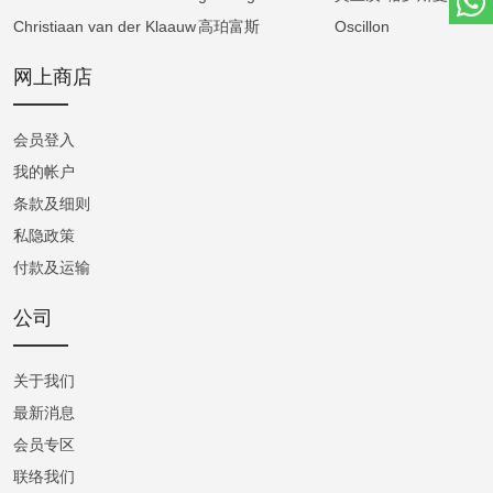
Christiaan van der Klaauw
高珀富斯
Oscillon
Arnold & Son 对天文精准度的极致追求。
网上商店
机芯的修饰亦不容忽视：主板施以镀铑处理与
放射状日内瓦波纹，桥板经抛光与倒角，齿轮
会员登入
缎面打磨，蓝钢螺丝顶部抛光，每一细节都体
现瑞士高级制表的工艺精神。
我的帐户
条款及细则
腕表搭配暖灰色短吻鳄鱼皮表带，手工缝制，
私隐政策
与表盘色调相互呼应，展现整体设计的和谐统
付款及运输
一。扣针式表扣亦采用红金材质，细节之处尽
显尊贵。
公司
Perpetual Moon 41.5 红金悬崖灰腕表不仅是一
关于我们
件精密的计时工具，更是一段关于探索、精准
最新消息
与美学的叙事。它凝聚了 Arnold & Son 对天
会员专区
文、航海与制表艺术的深厚情感，是献给时间
联络我们
与星辰的颂歌。