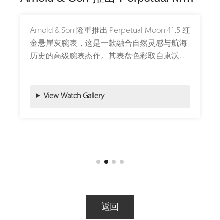
Arnold & Son 隆重推出 Perpetual Moon 41.5 红
金悬崖灰腕表，这是一款融合自然灵感与航海
历史的高级腕表杰作。其表盘色彩取自康沃尔
郡的悬崖，向品牌创始人约翰·雅诺的故乡致
敬，也象征着航海者从英伦海岸启航，追寻星
辰与月亮的指引。
View Watch Gallery
腕表采用限量发行，仅有 28 枚，表盘呈现独
特的“悬崖灰”色调，搭配品牌专属的“星光纹”雕
饰，通过多层透明漆面与放射线条交错排列，
营造出光影流动的视觉效果。这种设计不仅展
现了自然光线的变化，也体现了时间的流动与
深邃。
返回
在表盘中央，一轮硕大的月亮静静悬浮于午夜