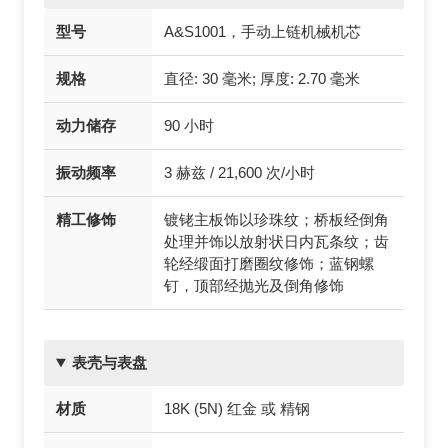
型号
A&S1001，手动上链机械机芯
规格
直径: 30 毫米; 厚度: 2.70 毫米
动力储存
90 小时
振动频率
3 赫兹 / 21,600 次/小时
精工修饰
镀铑主板饰以珍珠纹；桥板经倒角
处理并饰以放射状日内瓦条纹；齿
轮经缎面打磨圈纹修饰；蓝钢螺
钉，顶部经抛光及倒角修饰
表壳与表盘
材质
18K (5N) 红金 或 精钢