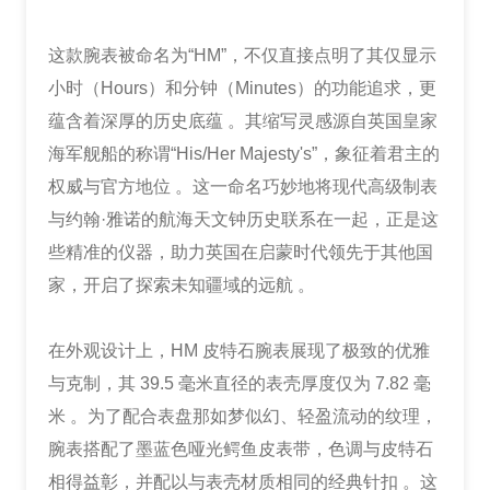
这款腕表被命名为“HM”，不仅直接点明了其仅显示
小时（Hours）和分钟（Minutes）的功能追求，更
蕴含着深厚的历史底蕴 。其缩写灵感源自英国皇家
海军舰船的称谓“His/Her Majesty's”，象征着君主的
权威与官方地位 。这一命名巧妙地将现代高级制表
与约翰·雅诺的航海天文钟历史联系在一起，正是这
些精准的仪器，助力英国在启蒙时代领先于其他国
家，开启了探索未知疆域的远航 。
在外观设计上，HM 皮特石腕表展现了极致的优雅
与克制，其 39.5 毫米直径的表壳厚度仅为 7.82 毫
米 。为了配合表盘那如梦似幻、轻盈流动的纹理，
腕表搭配了墨蓝色哑光鳄鱼皮表带，色调与皮特石
相得益彰，并配以与表壳材质相同的经典针扣 。这