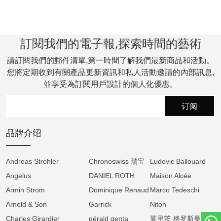
蓝的粒纹天空之中。月亮由珍珠母贝制成，经
手工绘制阴影处理，并覆以 Super-LumiNova
夜光涂层，在黑暗中散发柔和光芒。周围环绕
訂閱我們的電子報,探索時間的藝術
着北斗七星与仙后座星群，每一颗星辰均由工
匠手绘，并施以夜光涂层，象征着古代航海者
請訂閱我們的郵件清單,第一時間了解我們最新商品和活動。
仰赖星象辨识方向的智慧。
您將定期收到有關產品更新資訊和私人活動邀請的內部訊息,
並享受為訂閱用戶設計的個人化優惠。
腕表的红金表壳直径为 41.5 毫米，厚度仅
11.30 毫米，搭配纤薄表圈与流畅表耳设计，
订阅
展现简约而优雅的线条美学。底盖设有辅助月
相显示器，可快速校准月龄，提升实用性与精
品牌介绍
准度。
Andreas Strehler
Chronoswiss 瑞宝
Ludovic Ballouard
内部搭载 A&S1512 手动上链机芯，由品牌位于
Angelus
DANIEL ROTH
Maison Alcée
瑞士拉绍德封的制表厂全程研发与组装。该机
Armin Strom
Dominique Renaud
Marco Tedeschi
芯具备 90 小时动力储存，振频为 3 赫兹，并
Arnold & Son
Garrick
Niton
以极高精度追踪月相变化。其误差之微，需连
Charles Girardier
gérald genta
莫里茨·格罗斯曼
续运行 122 年才会累积一天的偏差，展现