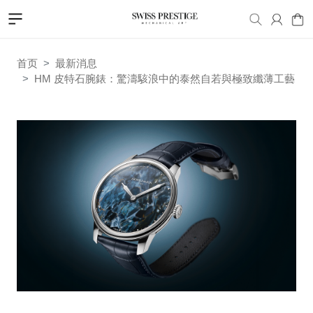
首页
最新消息
HM 皮特石腕錶：驚濤駭浪中的泰然自若與極致纖薄工藝