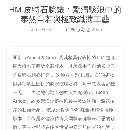
HM 皮特石腕錶：驚濤駭浪中的
泰然自若與極致纖薄工藝
2026-04-07 | 钟表与奇迹 2026
亚诺（Arnold & Son）为其极具代表性的 HM 超薄
腕表推出了两款全新版本，其表盘由产自纳米比亚
的皮特石精心打造 。这种被誉为“风暴之石”的矿物
以其细腻且随机的旋涡纹理著称，每一枚表盘都独
一无二，生动地勾勒出创始人约翰·雅诺（John
Arnold）故乡康沃尔郡在风暴中波涛汹涌、浪花拍
岸的壮丽景象 。该系列提供 18K 红金和精钢两种
版本，不仅是对这位传奇英国制表师制表巧思的致
敬，更是对那些在多变世界中坚定航向者的礼赞 。