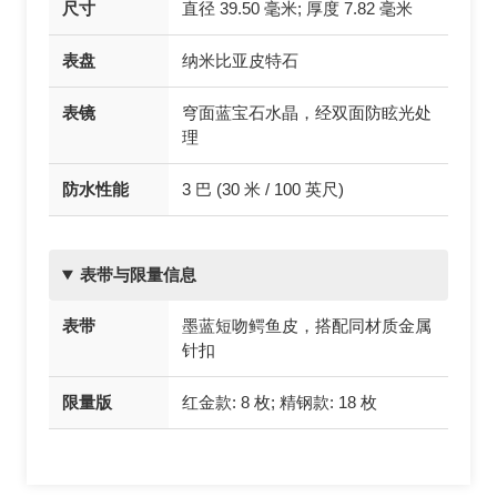
尺寸
直径 39.50 毫米; 厚度 7.82 毫米
表盘
纳米比亚皮特石
表镜
穹面蓝宝石水晶，经双面防眩光处
理
防水性能
3 巴 (30 米 / 100 英尺)
表带与限量信息
表带
墨蓝短吻鳄鱼皮，搭配同材质金属
针扣
限量版
红金款: 8 枚; 精钢款: 18 枚