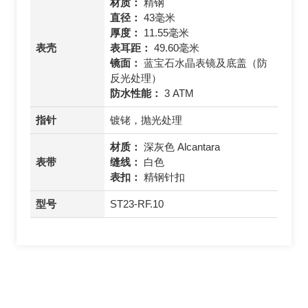
材质：
精钢
直径：
43毫米
厚度：
11.55毫米
表壳
表耳距：
49.60毫米
镜面：
蓝宝石水晶表镜及底盖（防
反光处理）
防水性能：
3 ATM
指针
镀铑，抛光处理
材质：
深灰色 Alcantara
表带
缝线：
白色
表扣：
精钢针扣
型号
ST23-RF.10