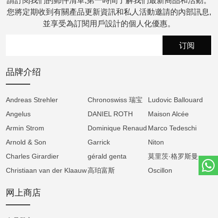
請訂閱我們的郵件清單,第一時間了解我們最新商品和活動。
腕表搭载手动上链 AMW21 自制机芯，提供长
您將定期收到有關產品更新資訊和私人活動邀請的內部訊息,
达 100 小时的动力储存。得益于品牌专利的等
並享受為訂閱用戶設計的個人化優惠。
力发条盒设计，兼具效率与紧凑性。机芯振频
为 25,200 次／小时（3.5 Hz），97% 零件由品
订阅
牌自制，体现 Armin Strom 的技术实力。
品牌介绍
高级制表工艺
Andreas Strehler
Chronoswiss 瑞宝
Ludovic Ballouard
每枚 Tribute 1 Green 均展现传统制表工艺。表
Angelus
DANIEL ROTH
Maison Alcée
壳经手工抛光与拉丝处理，机芯内部饰以日内
Armin Strom
瓦波纹、圆形打磨与镜面抛光指桥，皆由品牌
Dominique Renaud
Marco Tedeschi
工匠亲手完成。
Arnold & Son
Garrick
Niton
Charles Girardier
gérald genta
莫里茨·格罗斯曼
每枚腕表均经过两次组装——首次确保机械精
Christiaan van der Klaauw
高珀富斯
Oscillon
度，第二次则在装饰完成后进行，确保性能与
美学达到最高标准。
网上商店