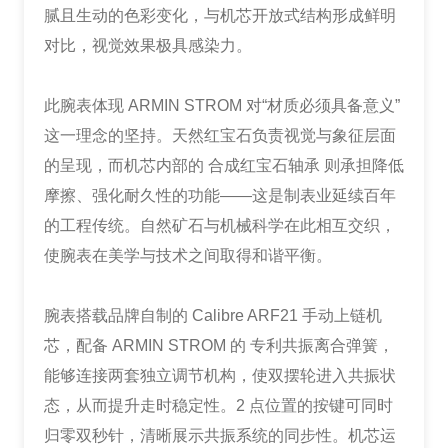
腻且生动的色彩变化，与机芯开放式结构形成鲜明
对比，视觉效果极具感染力。
此腕表体现 ARMIN STROM 对“材质必须具备意义”
这一理念的坚持。天然红宝石负责视觉与象征层面
的呈现，而机芯内部的 合成红宝石轴承 则承担降低
摩擦、强化耐久性的功能——这是制表业延续百年
的工程传统。自然矿石与机械科学在此相互交织，
使腕表在美学与技术之间取得和谐平衡。
腕表搭载品牌自制的 Calibre ARF21 手动上链机
芯，配备 ARMIN STROM 的 专利共振离合弹簧，
能够连接两套独立调节机构，使双摆轮进入共振状
态，从而提升走时稳定性。2 点位置的按键可同时
归零双秒针，清晰展示共振系统的同步性。机芯运