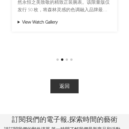
然永恒之美致敬的精致正装腕表。该限量版仅
发行 50 枚，将森林灵感的色调融入品牌最优
雅的系列，结合工艺美学与现代机械创新。
View Watch Gallery
森林灵感设计
Tribute 1 Green 采用森林绿偏心表盘，饰以手
工雕刻的“大麦粒”机刻图案与白色罗马数字。
磨砂小表盘增添层次与质感，搭配绿色
Alcantara 麂皮表带与米白色缝线，展现低调优
雅。 开放式发条盒由不锈钢指桥固定，呼应表
壳设计，展现 Armin Strom 对称美学与机械工
返回
艺的融合。38 毫米不锈钢表壳配备前后防反光
蓝宝石水晶镜面，确保清晰视觉效果。
卓越性能
訂閱我們的電子報,探索時間的藝術