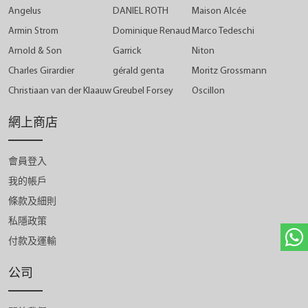
Angelus
DANIEL ROTH
Maison Alcée
Armin Strom
Dominique Renaud
Marco Tedeschi
Arnold & Son
Garrick
Niton
Charles Girardier
gérald genta
Moritz Grossmann
Christiaan van der Klaauw
Greubel Forsey
Oscillon
網上商店
會員登入
我的帳戶
條款及細則
私隱政策
付款及運輸
公司