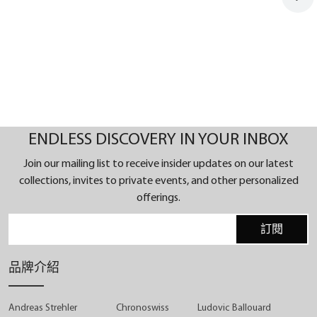
ENDLESS DISCOVERY IN YOUR INBOX
Join our mailing list to receive insider updates on our latest
collections, invites to private events, and other personalized
offerings.
訂閱
品牌介紹
Andreas Strehler
Chronoswiss
Ludovic Ballouard